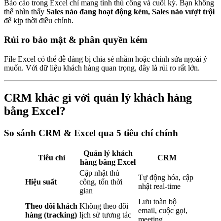
Báo cáo trong Excel chỉ mang tính thủ công và cuối kỳ. Bạn không
thể nhìn thấy
Sales nào đang hoạt động kém, Sales nào vượt trội
để kịp thời điều chỉnh.
Rủi ro bảo mật & phân quyền kém
File Excel có thể dễ dàng bị chia sẻ nhầm hoặc chỉnh sửa ngoài ý
muốn. Với dữ liệu khách hàng quan trọng, đây là rủi ro rất lớn.
CRM khác gì với quản lý khách hàng
bằng Excel?
So sánh CRM & Excel qua 5 tiêu chí chính
Quản lý khách
Tiêu chí
CRM
hàng bằng Excel
Cập nhật thủ
Tự động hóa, cập
Hiệu suất
công, tốn thời
nhật real-time
gian
Lưu toàn bộ
Theo dõi khách
Không theo dõi
email, cuộc gọi,
hàng (tracking)
lịch sử tương tác
meeting