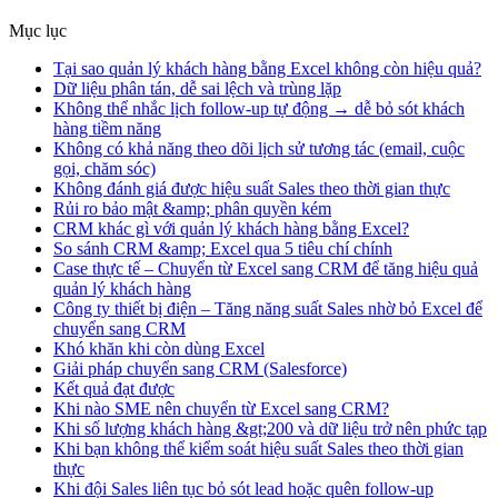
Mục lục
Tại sao quản lý khách hàng bằng Excel không còn hiệu quả?
Dữ liệu phân tán, dễ sai lệch và trùng lặp
Không thể nhắc lịch follow-up tự động → dễ bỏ sót khách
hàng tiềm năng
Không có khả năng theo dõi lịch sử tương tác (email, cuộc
gọi, chăm sóc)
Không đánh giá được hiệu suất Sales theo thời gian thực
Rủi ro bảo mật &amp; phân quyền kém
CRM khác gì với quản lý khách hàng bằng Excel?
So sánh CRM &amp; Excel qua 5 tiêu chí chính
Case thực tế – Chuyển từ Excel sang CRM để tăng hiệu quả
quản lý khách hàng
Công ty thiết bị điện – Tăng năng suất Sales nhờ bỏ Excel để
chuyển sang CRM
Khó khăn khi còn dùng Excel
Giải pháp chuyển sang CRM (Salesforce)
Kết quả đạt được
Khi nào SME nên chuyển từ Excel sang CRM?
Khi số lượng khách hàng &gt;200 và dữ liệu trở nên phức tạp
Khi bạn không thể kiểm soát hiệu suất Sales theo thời gian
thực
Khi đội Sales liên tục bỏ sót lead hoặc quên follow-up