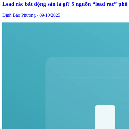
Lead rác bất động sản là gì? 5 nguồn “lead rác” phổ 
Đinh Bảo Phương
·
09/10/2025