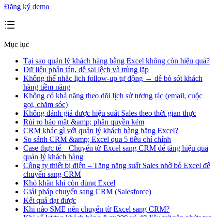
Đăng ký demo
Mục lục
Tại sao quản lý khách hàng bằng Excel không còn hiệu quả?
Dữ liệu phân tán, dễ sai lệch và trùng lặp
Không thể nhắc lịch follow-up tự động → dễ bỏ sót khách
hàng tiềm năng
Không có khả năng theo dõi lịch sử tương tác (email, cuộc
gọi, chăm sóc)
Không đánh giá được hiệu suất Sales theo thời gian thực
Rủi ro bảo mật &amp; phân quyền kém
CRM khác gì với quản lý khách hàng bằng Excel?
So sánh CRM &amp; Excel qua 5 tiêu chí chính
Case thực tế – Chuyển từ Excel sang CRM để tăng hiệu quả
quản lý khách hàng
Công ty thiết bị điện – Tăng năng suất Sales nhờ bỏ Excel để
chuyển sang CRM
Khó khăn khi còn dùng Excel
Giải pháp chuyển sang CRM (Salesforce)
Kết quả đạt được
Khi nào SME nên chuyển từ Excel sang CRM?