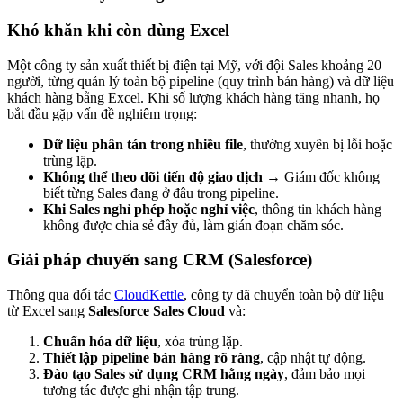
Khó khăn khi còn dùng Excel
Một công ty sản xuất thiết bị điện tại Mỹ, với đội Sales khoảng 20
người, từng quản lý toàn bộ pipeline (quy trình bán hàng) và dữ liệu
khách hàng bằng Excel. Khi số lượng khách hàng tăng nhanh, họ
bắt đầu gặp vấn đề nghiêm trọng:
Dữ liệu phân tán trong nhiều file
, thường xuyên bị lỗi hoặc
trùng lặp.
Không thể theo dõi tiến độ giao dịch
→ Giám đốc không
biết từng Sales đang ở đâu trong pipeline.
Khi Sales nghỉ phép hoặc nghỉ việc
, thông tin khách hàng
không được chia sẻ đầy đủ, làm gián đoạn chăm sóc.
Giải pháp chuyển sang CRM (Salesforce)
Thông qua đối tác
CloudKettle
, công ty đã chuyển toàn bộ dữ liệu
từ Excel sang
Salesforce Sales Cloud
và:
Chuẩn hóa dữ liệu
, xóa trùng lặp.
Thiết lập pipeline bán hàng rõ ràng
, cập nhật tự động.
Đào tạo Sales sử dụng CRM hằng ngày
, đảm bảo mọi
tương tác được ghi nhận tập trung.