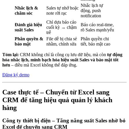
Nhắc lịch tự
Nhắc lịch &
Sales tự nhớ hoặc
động, push
chăm sóc
note rời rạc
notification
Chỉ dựa báo cáo
Đánh giá hiệu
Báo cáo real-time,
cuối kỳ → chậm
suất Sales
rõ Sales mạnh/yếu
trễ
Phân quyền &
File dễ bị chia sẻ
Phân quyền chi
bảo mật
nhầm, chỉnh sửa
tiết, bảo mật cao
Tóm lại:
CRM không chỉ là công cụ lưu dữ liệu, mà còn
tự động
hóa nhắc lịch, minh bạch hóa hiệu suất Sales và bảo mật tốt
hơn
– điều mà Excel không thể đáp ứng.
Đăng ký demo
Case thực tế – Chuyển từ Excel sang
CRM để tăng hiệu quả quản lý khách
hàng
Công ty thiết bị điện – Tăng năng suất Sales nhờ bỏ
Excel để chuyển sang CRM