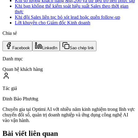
Khi số lượng khách hàng &gt;200 và dữ liệu trở nên phức tạp
Khi bạn không thể kiểm soát hiệu suất Sales theo thời gian
thực
Khi đội Sales liên tục bỏ sót lead hoặc quên follow-up
Lời khuyên cho Giám đốc Kinh doanh
Chia sẻ
Facebook
LinkedIn
Sao chép link
Danh mục
Quan hệ khách hàng
Tác giả
Đinh Bảo Phương
Chuyên gia tại Optimi AI với nhiều năm kinh nghiệm trong lĩnh vực
chuyển đổi số, quản trị doanh nghiệp và ứng dụng công nghệ AI
vào vận hành.
Bài viết liên quan