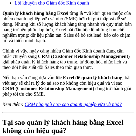
Lời khuyên cho Giám đốc Kinh doanh
Quản lý khách hàng bằng Excel
từng là “vũ khí” quen thuộc của
nhiều doanh nghiệp vừa và nhỏ (SME) bởi chi phí thấp và dễ sử
dụng. Nhưng khi số lượng khách hàng tăng nhanh và quy trình bán
hàng trở nên phức tạp hơn, Excel bắt đầu bộc lộ những hạn chế
nghiêm trọng: dữ liệu phân tán, Sales dễ bỏ sót lead, báo cáo chậm
trễ và thiếu minh bạch.
Chính vì vậy, ngày càng nhiều Giám đốc Kinh doanh đang cân
nhắc chuyển sang
CRM (Customer Relationship Management)
–
giải pháp quản lý khách hàng tập trung, tự động hóa nhắc lịch và
theo dõi hiệu suất đội Sales theo thời gian thực.
Nếu bạn vẫn đang dựa vào
file Excel để quản lý khách hàng
, bài
viết này sẽ chỉ ra lý do tại sao nó không còn hiệu quả và vì sao
CRM (Customer Relationship Management)
đang trở thành giải
pháp tối ưu cho SME.
Xem thêm:
CRM nào phù hợp cho doanh nghiệp vừa và nhỏ?
Tại sao quản lý khách hàng bằng Excel
không còn hiệu quả?