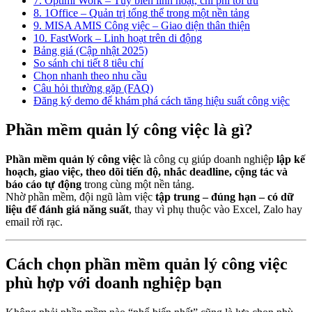
7. Optimi Work – Tùy biến linh hoạt, chi phí tối ưu
8. 1Office – Quản trị tổng thể trong một nền tảng
9. MISA AMIS Công việc – Giao diện thân thiện
10. FastWork – Linh hoạt trên di động
Bảng giá (Cập nhật 2025)
So sánh chi tiết 8 tiêu chí
Chọn nhanh theo nhu cầu
Câu hỏi thường gặp (FAQ)
Đăng ký demo để khám phá cách tăng hiệu suất công việc
Phần mềm quản lý công việc là gì?
Phần mềm quản lý công việc
là công cụ giúp doanh nghiệp
lập kế
hoạch, giao việc, theo dõi tiến độ, nhắc deadline, cộng tác và
báo cáo tự động
trong cùng một nền tảng.
Nhờ phần mềm, đội ngũ làm việc
tập trung – đúng hạn – có dữ
liệu để đánh giá năng suất
, thay vì phụ thuộc vào Excel, Zalo hay
email rời rạc.
Cách chọn phần mềm quản lý công việc
phù hợp với doanh nghiệp bạn