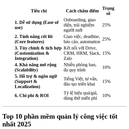
Trọng
Tiêu chí
Cách chấm điểm
số
Onboarding, giao
1. Dễ sử dụng (Ease of
diện, trải nghiệm
25%
use)
người mới
2. Tính năng cốt lõi
Giao việc, deadline,
25%
(Core features)
báo cáo, automation
3. Tùy chỉnh & tích hợp
Kết nối với Drive,
(Customization &
CRM, HRM, Slack,
15%
Integration)
Zalo
4. Khả năng mở rộng
Nhiều phòng ban,
10%
(Scalability)
đa quy trình
5. Hỗ trợ & ngôn ngữ
Tiếng Việt, tư vấn,
(Support &
15%
đào tạo triển khai
Localization)
Tỷ lệ hiệu quả/giá,
6. Chi phí & ROI
10%
dùng thử miễn phí
Top 10 phần mềm quản lý công việc tốt
nhất 2025