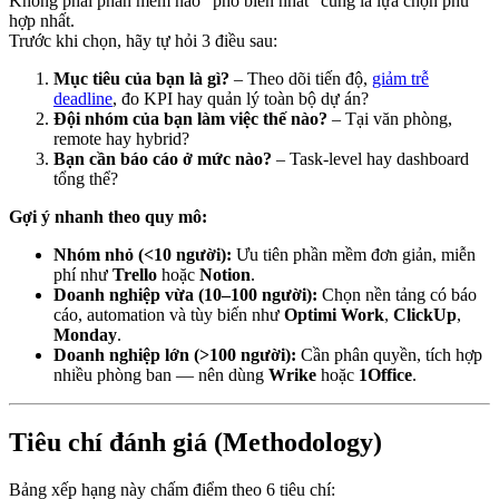
Không phải phần mềm nào “phổ biến nhất” cũng là lựa chọn phù
hợp nhất.
Trước khi chọn, hãy tự hỏi 3 điều sau:
Mục tiêu của bạn là gì?
– Theo dõi tiến độ,
giảm trễ
deadline
, đo KPI hay quản lý toàn bộ dự án?
Đội nhóm của bạn làm việc thế nào?
– Tại văn phòng,
remote hay hybrid?
Bạn cần báo cáo ở mức nào?
– Task-level hay dashboard
tổng thể?
Gợi ý nhanh theo quy mô:
Nhóm nhỏ (<10 người):
Ưu tiên phần mềm đơn giản, miễn
phí như
Trello
hoặc
Notion
.
Doanh nghiệp vừa (10–100 người):
Chọn nền tảng có báo
cáo, automation và tùy biến như
Optimi Work
,
ClickUp
,
Monday
.
Doanh nghiệp lớn (>100 người):
Cần phân quyền, tích hợp
nhiều phòng ban — nên dùng
Wrike
hoặc
1Office
.
Tiêu chí đánh giá (Methodology)
Bảng xếp hạng này chấm điểm theo 6 tiêu chí: