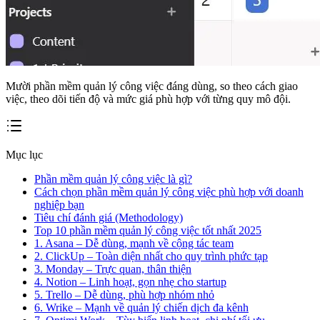
Mười phần mềm quản lý công việc đáng dùng, so theo cách giao
việc, theo dõi tiến độ và mức giá phù hợp với từng quy mô đội.
Mục lục
Phần mềm quản lý công việc là gì?
Cách chọn phần mềm quản lý công việc phù hợp với doanh
nghiệp bạn
Tiêu chí đánh giá (Methodology)
Top 10 phần mềm quản lý công việc tốt nhất 2025
1. Asana – Dễ dùng, mạnh về cộng tác team
2. ClickUp – Toàn diện nhất cho quy trình phức tạp
3. Monday – Trực quan, thân thiện
4. Notion – Linh hoạt, gọn nhẹ cho startup
5. Trello – Dễ dùng, phù hợp nhóm nhỏ
6. Wrike – Mạnh về quản lý chiến dịch đa kênh