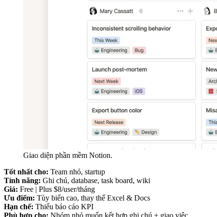
Giao diện phần mềm Notion.
Tốt nhất cho:
Team nhỏ, startup
Tính năng:
Ghi chú, database, task board, wiki
Giá:
Free | Plus $8/user/tháng
Ưu điểm:
Tùy biến cao, thay thế Excel & Docs
Hạn chế:
Thiếu báo cáo KPI
Phù hợp cho:
Nhóm nhỏ muốn kết hợp ghi chú + giao việc.