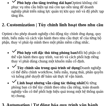
Phù hợp cho tăng trưởng dài hạn
Optimi không chỉ
phục vụ nhu cầu hiện tại mà còn tạo nền tảng để doanh
nghiệp phát triển năng lực quản trị khi quy mô và độ phức tạp
tăng lên.
2. Customization | Tùy chỉnh linh hoạt theo nhu cầu
Optimi cho phép doanh nghiệp chủ động tùy chỉnh ứng dụng, quy
trình, biểu mẫu và cách vận hành theo nhu cầu thực tế của từng bộ
phận, thay vì phải ép mình theo một phần mềm cứng nhắc.
Phù hợp với đặc thù từng phòng ban
Mỗi bộ phận có
thể vận hành theo quy trình, vai trò và cách phối hợp riêng
thay vì phải dùng chung một khuôn mẫu cố định.
Tùy chỉnh sâu trong quá trình sử dụng
Doanh nghiệp
có thể điều chỉnh workflow, biểu mẫu, trạng thái, phân quyền
và luồng phê duyệt để bám sát thực tế vận hành.
Linh hoạt nhưng vẫn cộng tác thống nhất
Dù từng
phòng ban có thể tùy chỉnh theo nhu cầu riêng, toàn doanh
nghiệp vẫn có thể phối hợp hiệu quả trong một hệ thống quản
trị chung.
3. Automation | Tự động hóa quy trình vận hành