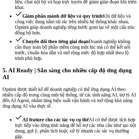
liệu, chat nội bộ và họp trực tuyến để giảm gián đoạn khi triển
khai.
Giảm phân mảnh dữ liệu và quy trình
Khi dữ liệu và
công việc đang nằm rải rác trên nhiều hệ thống khác nhau,
Optimi giúp doanh nghiệp từng bước gom lại về một cấu trúc
đồng bộ hơn.
Chuyển đổi theo từng giai đoạn
Doanh nghiệp không
cần thay toàn bộ phần mềm cùng một lúc mà có thể kết nối
trước, chuẩn hóa dần và mở rộng mức độ hợp nhất theo lộ
trình phù hợp.
5. AI Ready | Sẵn sàng cho nhiều cấp độ ứng dụng
AI
Optimi được thiết kế để doanh nghiệp có thể ứng dụng AI theo
nhiều cấp độ trong cùng một hệ thống, từ các tính năng AI, trợ lý AI
đến AI Agent, nhằm tăng hiệu suất vận hành và mở rộng khả năng
ứng dụng AI vào thực tế.
AI feature cho các tác vụ cụ thể
AI có thể được tích hợp
trực tiếp vào từng tính năng để hỗ trợ các nhu cầu như tạo nội
dung, gợi ý, phân tích hoặc xử lý nhanh các tác vụ thường
gặp.