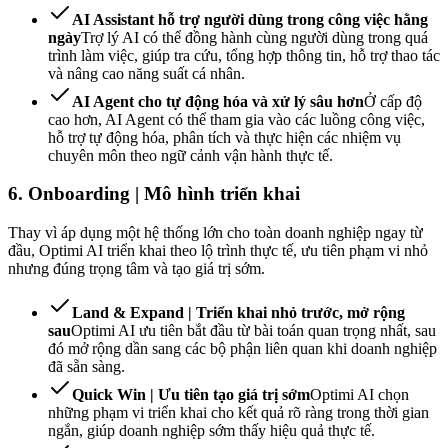
AI Assistant hỗ trợ người dùng trong công việc hằng
ngày
Trợ lý AI có thể đồng hành cùng người dùng trong quá
trình làm việc, giúp tra cứu, tổng hợp thông tin, hỗ trợ thao tác
và nâng cao năng suất cá nhân.
AI Agent cho tự động hóa và xử lý sâu hơn
Ở cấp độ
cao hơn, AI Agent có thể tham gia vào các luồng công việc,
hỗ trợ tự động hóa, phân tích và thực hiện các nhiệm vụ
chuyên môn theo ngữ cảnh vận hành thực tế.
6. Onboarding | Mô hình triển khai
Thay vì áp dụng một hệ thống lớn cho toàn doanh nghiệp ngay từ
đầu, Optimi AI triển khai theo lộ trình thực tế, ưu tiên phạm vi nhỏ
nhưng đúng trọng tâm và tạo giá trị sớm.
Land & Expand | Triển khai nhỏ trước, mở rộng
sau
Optimi AI ưu tiên bắt đầu từ bài toán quan trọng nhất, sau
đó mở rộng dần sang các bộ phận liên quan khi doanh nghiệp
đã sẵn sàng.
Quick Win | Ưu tiên tạo giá trị sớm
Optimi AI chọn
những phạm vi triển khai cho kết quả rõ ràng trong thời gian
ngắn, giúp doanh nghiệp sớm thấy hiệu quả thực tế.